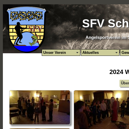
SFV Sch
Angelsportverein im 
Unser Verein
Aktuelles
Gew