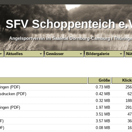
SFV Schoppenteich e.
Angelsportverein im Saaletal Dornburg-Camburg / Thüring
Aktuelles
Gewässer
Bildergalerie
Nüt
Größe
Klick
ingen (PDF)
0.73 MB
256
usdrucken (PDF)
0.42 MB
62
0.32 MB
188
ringen (PDF)
1.97 MB
291
3.51 MB
47
F)
3.57 MB
36
DF)
0.08 MB
16