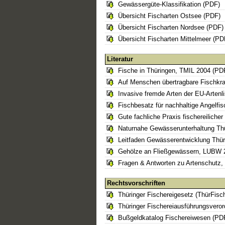
Gewässergüte-Klassifikation (PDF)
Übersicht Fischarten Ostsee (PDF)
Übersicht Fischarten Nordsee (PDF)
Übersicht Fischarten Mittelmeer (PD
Literatur
Fische in Thüringen, TMIL 2004 (PD
Auf Menschen übertragbare Fischkr
Invasive fremde Arten der EU-Artenl
Fischbesatz für nachhaltige Angelfi
Gute fachliche Praxis fischereilic
Naturnahe Gewässerunterhaltung Th
Leitfaden Gewässerentwicklung Thü
Gehölze an Fließgewässern, LUBW 
Fragen & Antworten zu Artenschutz,
Rechtsvorschriften
Thüringer Fischereigesetz (ThürFis
Thüringer Fischereiausführungsver
Bußgeldkatalog Fischereiwesen (PD