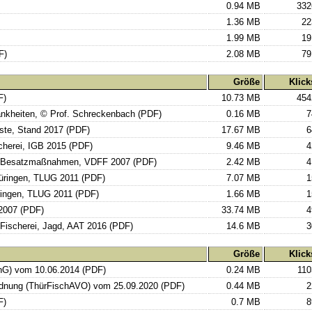
0.94 MB
332
1.36 MB
22
1.99 MB
19
F)
2.08 MB
79
Größe
Klick
F)
10.73 MB
454
ankheiten, © Prof. Schreckenbach (PDF)
0.16 MB
7
iste, Stand 2017 (PDF)
17.67 MB
6
scherei, IGB 2015 (PDF)
9.46 MB
4
her Besatzmaßnahmen, VDFF 2007 (PDF)
2.42 MB
4
üringen, TLUG 2011 (PDF)
7.07 MB
1
ringen, TLUG 2011 (PDF)
1.66 MB
1
2007 (PDF)
33.74 MB
4
 Fischerei, Jagd, AAT 2016 (PDF)
14.6 MB
3
Größe
Klick
chG) vom 10.06.2014 (PDF)
0.24 MB
110
ordnung (ThürFischAVO) vom 25.09.2020 (PDF)
0.44 MB
2
F)
0.7 MB
8