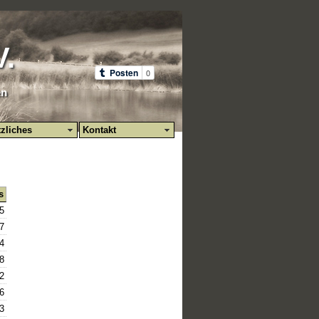
V.
en
zliches
Kontakt
s
5
7
4
8
2
6
3