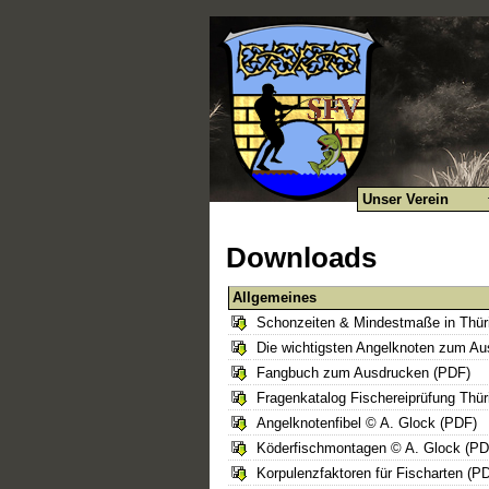
Unser Verein
Downloads
Allgemeines
Schonzeiten & Mindestmaße in Thür
Die wichtigsten Angelknoten zum A
Fangbuch zum Ausdrucken (PDF)
Fragenkatalog Fischereiprüfung Thü
Angelknotenfibel © A. Glock (PDF)
Köderfischmontagen © A. Glock (PD
Korpulenzfaktoren für Fischarten (P