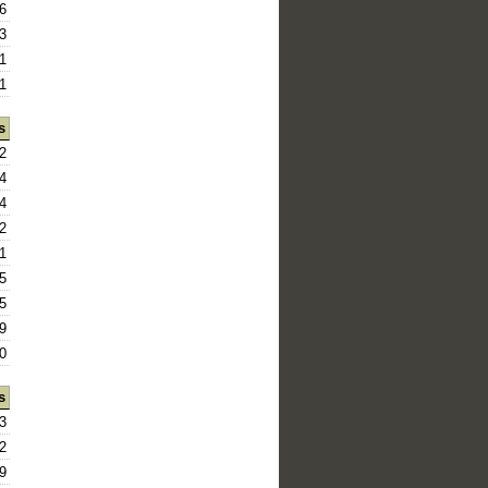
6
3
1
1
s
2
4
4
2
1
5
5
9
0
s
3
2
9