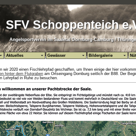
SFV Schoppenteich e.
Angelsportverein im Saaletal Dornburg-Camburg / Thüring
Aktuelles
Gewässer
Bildergalerie
Nüt
 wir 2020 einen Fischlehrpfad geschaffen, um Ihnen einige der hier vorkomm
n hinter dem Flutgraben
am Ortseingang Dornburg seitlich der B88. Der Begin
sen Lehrpfad in Ruhe zu besuchen.