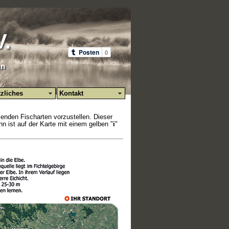
V.
en
zliches
Kontakt
enden Fischarten vorzustellen. Dieser
n ist auf der Karte mit einem gelben "
i
"