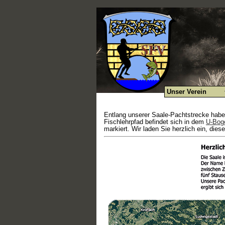
Unser Verein
Entlang unserer Saale-Pachtstrecke haben
Fischlehrpfad befindet sich in dem
U-Boge
markiert. Wir laden Sie herzlich ein, die