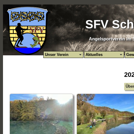
SFV Sch
Angelsportverein im 
Unser Verein
Aktuelles
Gew